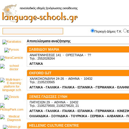
Περιοχή-Δήμος-Τ.Κ.
Ε
Αποτελέσματα αναζήτησης
ΣΑΒΒΙΔΟΥ ΜΑΡΙΑ
ΑΝΑΓΕΝΝΗΣΕΩΣ 141
-
ΟΡΕΣΤΙΑΔΑ
-
??
Τηλ.: 2552028264
ΑΓΓΛΙΚΑ
OXFORD GJT
ΧΑΛΚΟΚΟΝΔΥΛΗ 24-26
-
ΑΘΗΝΑ
-
10432
Τηλ.: 2105233565
ΑΓΓΛΙΚΑ - ΓΑΛΛΙΚΑ - ΙΤΑΛΙΚΑ - ΙΣΠΑΝΙΚΑ - ΓΕΡΜΑΝΙΚΑ - ΕΛΛΗΝ
ΞΕΝΕΣ ΓΛΩΣΣΕΣ ΞΥΝΗ
ΠΑΤΗΣΙΩΝ 29
-
ΑΘΗΝΑ
-
10432
Τηλ.: 2105279500, 2105279520, 21
ΑΓΓΛΙΚΑ - ΓΑΛΛΙΚΑ - ΙΤΑΛΙΚΑ - ΙΣΠΑΝΙΚΑ - ΓΕΡΜΑΝΙΚΑ - ΚΙΝΕΖ
ΟΛΛΑΝΔΙΚΑ - ΣΟΥΗΔΙΚΑ - ΤΟΥΡΚΙΚΑ - ΣΕΡΒΙΚΑ - ΑΛΒΑΝΙΚΑ - 
HELLENIC CULTURE CENTRE