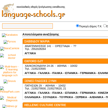
Περιοχή-Δήμος-Τ.Κ.
Ε
Αποτελέσματα αναζήτησης
ΣΑΒΒΙΔΟΥ ΜΑΡΙΑ
ΑΝΑΓΕΝΝΗΣΕΩΣ 141
-
ΟΡΕΣΤΙΑΔΑ
-
??
Τηλ.: 2552028264
ΑΓΓΛΙΚΑ
OXFORD GJT
ΧΑΛΚΟΚΟΝΔΥΛΗ 24-26
-
ΑΘΗΝΑ
-
10432
Τηλ.: 2105233565
ΑΓΓΛΙΚΑ - ΓΑΛΛΙΚΑ - ΙΤΑΛΙΚΑ - ΙΣΠΑΝΙΚΑ - ΓΕΡΜΑΝΙΚΑ - ΕΛΛΗΝ
ΞΕΝΕΣ ΓΛΩΣΣΕΣ ΞΥΝΗ
ΠΑΤΗΣΙΩΝ 29
-
ΑΘΗΝΑ
-
10432
Τηλ.: 2105279500, 2105279520, 21
ΑΓΓΛΙΚΑ - ΓΑΛΛΙΚΑ - ΙΤΑΛΙΚΑ - ΙΣΠΑΝΙΚΑ - ΓΕΡΜΑΝΙΚΑ - ΚΙΝΕΖ
ΟΛΛΑΝΔΙΚΑ - ΣΟΥΗΔΙΚΑ - ΤΟΥΡΚΙΚΑ - ΣΕΡΒΙΚΑ - ΑΛΒΑΝΙΚΑ - 
HELLENIC CULTURE CENTRE