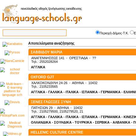
Περιοχή-Δήμος-Τ.Κ.
Ε
Αποτελέσματα αναζήτησης
ΣΑΒΒΙΔΟΥ ΜΑΡΙΑ
ΑΝΑΓΕΝΝΗΣΕΩΣ 141
-
ΟΡΕΣΤΙΑΔΑ
-
??
Τηλ.: 2552028264
ΑΓΓΛΙΚΑ
OXFORD GJT
ΧΑΛΚΟΚΟΝΔΥΛΗ 24-26
-
ΑΘΗΝΑ
-
10432
Τηλ.: 2105233565
ΑΓΓΛΙΚΑ - ΓΑΛΛΙΚΑ - ΙΤΑΛΙΚΑ - ΙΣΠΑΝΙΚΑ - ΓΕΡΜΑΝΙΚΑ - ΕΛΛΗΝ
ΞΕΝΕΣ ΓΛΩΣΣΕΣ ΞΥΝΗ
ΠΑΤΗΣΙΩΝ 29
-
ΑΘΗΝΑ
-
10432
Τηλ.: 2105279500, 2105279520, 21
ΑΓΓΛΙΚΑ - ΓΑΛΛΙΚΑ - ΙΤΑΛΙΚΑ - ΙΣΠΑΝΙΚΑ - ΓΕΡΜΑΝΙΚΑ - ΚΙΝΕΖ
ΟΛΛΑΝΔΙΚΑ - ΣΟΥΗΔΙΚΑ - ΤΟΥΡΚΙΚΑ - ΣΕΡΒΙΚΑ - ΑΛΒΑΝΙΚΑ - 
HELLENIC CULTURE CENTRE