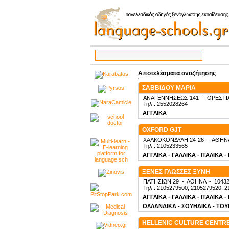
Αποτελέσματα αναζήτησης
ΣΑΒΒΙΔΟΥ ΜΑΡΙΑ
ΑΝΑΓΕΝΝΗΣΕΩΣ 141
-
ΟΡΕΣΤΙ
Τηλ.: 2552028264
ΑΓΓΛΙΚΑ
OXFORD GJT
ΧΑΛΚΟΚΟΝΔΥΛΗ 24-26
-
ΑΘΗΝ
Τηλ.: 2105233565
ΑΓΓΛΙΚΑ - ΓΑΛΛΙΚΑ - ΙΤΑΛΙΚΑ 
ΞΕΝΕΣ ΓΛΩΣΣΕΣ ΞΥΝΗ
ΠΑΤΗΣΙΩΝ 29
-
ΑΘΗΝΑ
-
1043
Τηλ.: 2105279500, 2105279520, 2
ΑΓΓΛΙΚΑ - ΓΑΛΛΙΚΑ - ΙΤΑΛΙΚΑ 
ΟΛΛΑΝΔΙΚΑ - ΣΟΥΗΔΙΚΑ - ΤΟΥΡ
HELLENIC CULTURE CENTR