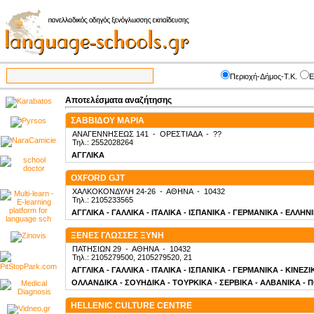
Περιοχή-Δήμος-Τ.Κ.
Ε
Αποτελέσματα αναζήτησης
ΣΑΒΒΙΔΟΥ ΜΑΡΙΑ
ΑΝΑΓΕΝΝΗΣΕΩΣ 141
-
ΟΡΕΣΤΙΑΔΑ
-
??
Τηλ.: 2552028264
ΑΓΓΛΙΚΑ
OXFORD GJT
ΧΑΛΚΟΚΟΝΔΥΛΗ 24-26
-
ΑΘΗΝΑ
-
10432
Τηλ.: 2105233565
ΑΓΓΛΙΚΑ - ΓΑΛΛΙΚΑ - ΙΤΑΛΙΚΑ - ΙΣΠΑΝΙΚΑ - ΓΕΡΜΑΝΙΚΑ - ΕΛΛΗΝ
ΞΕΝΕΣ ΓΛΩΣΣΕΣ ΞΥΝΗ
ΠΑΤΗΣΙΩΝ 29
-
ΑΘΗΝΑ
-
10432
Τηλ.: 2105279500, 2105279520, 21
ΑΓΓΛΙΚΑ - ΓΑΛΛΙΚΑ - ΙΤΑΛΙΚΑ - ΙΣΠΑΝΙΚΑ - ΓΕΡΜΑΝΙΚΑ - ΚΙΝΕΖ
ΟΛΛΑΝΔΙΚΑ - ΣΟΥΗΔΙΚΑ - ΤΟΥΡΚΙΚΑ - ΣΕΡΒΙΚΑ - ΑΛΒΑΝΙΚΑ - 
HELLENIC CULTURE CENTRE