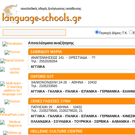
Περιοχή-Δήμος-Τ.Κ.
Ε
Αποτελέσματα αναζήτησης
ΣΑΒΒΙΔΟΥ ΜΑΡΙΑ
ΑΝΑΓΕΝΝΗΣΕΩΣ 141
-
ΟΡΕΣΤΙΑΔΑ
-
??
Τηλ.: 2552028264
ΑΓΓΛΙΚΑ
OXFORD GJT
ΧΑΛΚΟΚΟΝΔΥΛΗ 24-26
-
ΑΘΗΝΑ
-
10432
Τηλ.: 2105233565
ΑΓΓΛΙΚΑ - ΓΑΛΛΙΚΑ - ΙΤΑΛΙΚΑ - ΙΣΠΑΝΙΚΑ - ΓΕΡΜΑΝΙΚΑ - ΕΛΛΗΝ
ΞΕΝΕΣ ΓΛΩΣΣΕΣ ΞΥΝΗ
ΠΑΤΗΣΙΩΝ 29
-
ΑΘΗΝΑ
-
10432
Τηλ.: 2105279500, 2105279520, 21
ΑΓΓΛΙΚΑ - ΓΑΛΛΙΚΑ - ΙΤΑΛΙΚΑ - ΙΣΠΑΝΙΚΑ - ΓΕΡΜΑΝΙΚΑ - ΚΙΝΕΖ
ΟΛΛΑΝΔΙΚΑ - ΣΟΥΗΔΙΚΑ - ΤΟΥΡΚΙΚΑ - ΣΕΡΒΙΚΑ - ΑΛΒΑΝΙΚΑ - 
HELLENIC CULTURE CENTRE