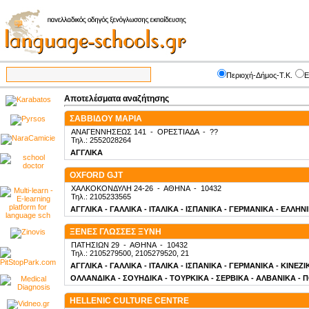
Περιοχή-Δήμος-Τ.Κ.
Ε
Αποτελέσματα αναζήτησης
ΣΑΒΒΙΔΟΥ ΜΑΡΙΑ
ΑΝΑΓΕΝΝΗΣΕΩΣ 141
-
ΟΡΕΣΤΙΑΔΑ
-
??
Τηλ.: 2552028264
ΑΓΓΛΙΚΑ
OXFORD GJT
ΧΑΛΚΟΚΟΝΔΥΛΗ 24-26
-
ΑΘΗΝΑ
-
10432
Τηλ.: 2105233565
ΑΓΓΛΙΚΑ - ΓΑΛΛΙΚΑ - ΙΤΑΛΙΚΑ - ΙΣΠΑΝΙΚΑ - ΓΕΡΜΑΝΙΚΑ - ΕΛΛΗΝ
ΞΕΝΕΣ ΓΛΩΣΣΕΣ ΞΥΝΗ
ΠΑΤΗΣΙΩΝ 29
-
ΑΘΗΝΑ
-
10432
Τηλ.: 2105279500, 2105279520, 21
ΑΓΓΛΙΚΑ - ΓΑΛΛΙΚΑ - ΙΤΑΛΙΚΑ - ΙΣΠΑΝΙΚΑ - ΓΕΡΜΑΝΙΚΑ - ΚΙΝΕΖ
ΟΛΛΑΝΔΙΚΑ - ΣΟΥΗΔΙΚΑ - ΤΟΥΡΚΙΚΑ - ΣΕΡΒΙΚΑ - ΑΛΒΑΝΙΚΑ - 
HELLENIC CULTURE CENTRE