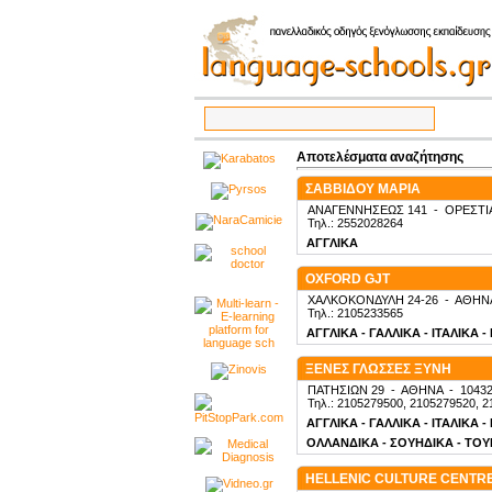
Αποτελέσματα αναζήτησης
ΣΑΒΒΙΔΟΥ ΜΑΡΙΑ
ΑΝΑΓΕΝΝΗΣΕΩΣ 141
-
ΟΡΕΣΤΙ
Τηλ.: 2552028264
ΑΓΓΛΙΚΑ
OXFORD GJT
ΧΑΛΚΟΚΟΝΔΥΛΗ 24-26
-
ΑΘΗΝ
Τηλ.: 2105233565
ΑΓΓΛΙΚΑ - ΓΑΛΛΙΚΑ - ΙΤΑΛΙΚΑ 
ΞΕΝΕΣ ΓΛΩΣΣΕΣ ΞΥΝΗ
ΠΑΤΗΣΙΩΝ 29
-
ΑΘΗΝΑ
-
1043
Τηλ.: 2105279500, 2105279520, 2
ΑΓΓΛΙΚΑ - ΓΑΛΛΙΚΑ - ΙΤΑΛΙΚΑ 
ΟΛΛΑΝΔΙΚΑ - ΣΟΥΗΔΙΚΑ - ΤΟΥΡ
HELLENIC CULTURE CENTR