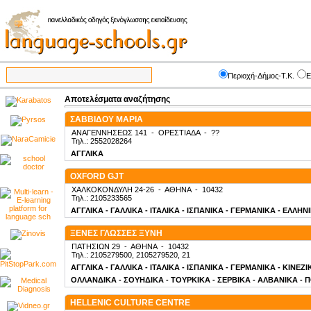
Περιοχή-Δήμος-Τ.Κ.
Ε
Αποτελέσματα αναζήτησης
ΣΑΒΒΙΔΟΥ ΜΑΡΙΑ
ΑΝΑΓΕΝΝΗΣΕΩΣ 141
-
ΟΡΕΣΤΙΑΔΑ
-
??
Τηλ.: 2552028264
ΑΓΓΛΙΚΑ
OXFORD GJT
ΧΑΛΚΟΚΟΝΔΥΛΗ 24-26
-
ΑΘΗΝΑ
-
10432
Τηλ.: 2105233565
ΑΓΓΛΙΚΑ - ΓΑΛΛΙΚΑ - ΙΤΑΛΙΚΑ - ΙΣΠΑΝΙΚΑ - ΓΕΡΜΑΝΙΚΑ - ΕΛΛΗΝ
ΞΕΝΕΣ ΓΛΩΣΣΕΣ ΞΥΝΗ
ΠΑΤΗΣΙΩΝ 29
-
ΑΘΗΝΑ
-
10432
Τηλ.: 2105279500, 2105279520, 21
ΑΓΓΛΙΚΑ - ΓΑΛΛΙΚΑ - ΙΤΑΛΙΚΑ - ΙΣΠΑΝΙΚΑ - ΓΕΡΜΑΝΙΚΑ - ΚΙΝΕΖ
ΟΛΛΑΝΔΙΚΑ - ΣΟΥΗΔΙΚΑ - ΤΟΥΡΚΙΚΑ - ΣΕΡΒΙΚΑ - ΑΛΒΑΝΙΚΑ - 
HELLENIC CULTURE CENTRE