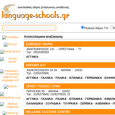
Περιοχή-Δήμος-Τ.Κ.
Ε
Αποτελέσματα αναζήτησης
ΣΑΒΒΙΔΟΥ ΜΑΡΙΑ
ΑΝΑΓΕΝΝΗΣΕΩΣ 141
-
ΟΡΕΣΤΙΑΔΑ
-
??
Τηλ.: 2552028264
ΑΓΓΛΙΚΑ
OXFORD GJT
ΧΑΛΚΟΚΟΝΔΥΛΗ 24-26
-
ΑΘΗΝΑ
-
10432
Τηλ.: 2105233565
ΑΓΓΛΙΚΑ - ΓΑΛΛΙΚΑ - ΙΤΑΛΙΚΑ - ΙΣΠΑΝΙΚΑ - ΓΕΡΜΑΝΙΚΑ - ΕΛΛΗΝ
ΞΕΝΕΣ ΓΛΩΣΣΕΣ ΞΥΝΗ
ΠΑΤΗΣΙΩΝ 29
-
ΑΘΗΝΑ
-
10432
Τηλ.: 2105279500, 2105279520, 21
ΑΓΓΛΙΚΑ - ΓΑΛΛΙΚΑ - ΙΤΑΛΙΚΑ - ΙΣΠΑΝΙΚΑ - ΓΕΡΜΑΝΙΚΑ - ΚΙΝΕΖ
ΟΛΛΑΝΔΙΚΑ - ΣΟΥΗΔΙΚΑ - ΤΟΥΡΚΙΚΑ - ΣΕΡΒΙΚΑ - ΑΛΒΑΝΙΚΑ - 
HELLENIC CULTURE CENTRE