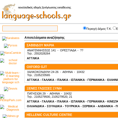
Περιοχή-Δήμος-Τ.Κ.
Ε
Αποτελέσματα αναζήτησης
ΣΑΒΒΙΔΟΥ ΜΑΡΙΑ
ΑΝΑΓΕΝΝΗΣΕΩΣ 141
-
ΟΡΕΣΤΙΑΔΑ
-
??
Τηλ.: 2552028264
ΑΓΓΛΙΚΑ
OXFORD GJT
ΧΑΛΚΟΚΟΝΔΥΛΗ 24-26
-
ΑΘΗΝΑ
-
10432
Τηλ.: 2105233565
ΑΓΓΛΙΚΑ - ΓΑΛΛΙΚΑ - ΙΤΑΛΙΚΑ - ΙΣΠΑΝΙΚΑ - ΓΕΡΜΑΝΙΚΑ - ΕΛΛΗΝ
ΞΕΝΕΣ ΓΛΩΣΣΕΣ ΞΥΝΗ
ΠΑΤΗΣΙΩΝ 29
-
ΑΘΗΝΑ
-
10432
Τηλ.: 2105279500, 2105279520, 21
ΑΓΓΛΙΚΑ - ΓΑΛΛΙΚΑ - ΙΤΑΛΙΚΑ - ΙΣΠΑΝΙΚΑ - ΓΕΡΜΑΝΙΚΑ - ΚΙΝΕΖ
ΟΛΛΑΝΔΙΚΑ - ΣΟΥΗΔΙΚΑ - ΤΟΥΡΚΙΚΑ - ΣΕΡΒΙΚΑ - ΑΛΒΑΝΙΚΑ - 
HELLENIC CULTURE CENTRE