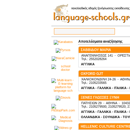
Αποτελέσματα αναζήτησης
ΣΑΒΒΙΔΟΥ ΜΑΡΙΑ
ΑΝΑΓΕΝΝΗΣΕΩΣ 141
-
ΟΡΕΣΤΙ
Τηλ.: 2552028264
ΑΓΓΛΙΚΑ
OXFORD GJT
ΧΑΛΚΟΚΟΝΔΥΛΗ 24-26
-
ΑΘΗΝ
Τηλ.: 2105233565
ΑΓΓΛΙΚΑ - ΓΑΛΛΙΚΑ - ΙΤΑΛΙΚΑ 
ΞΕΝΕΣ ΓΛΩΣΣΕΣ ΞΥΝΗ
ΠΑΤΗΣΙΩΝ 29
-
ΑΘΗΝΑ
-
1043
Τηλ.: 2105279500, 2105279520, 2
ΑΓΓΛΙΚΑ - ΓΑΛΛΙΚΑ - ΙΤΑΛΙΚΑ 
ΟΛΛΑΝΔΙΚΑ - ΣΟΥΗΔΙΚΑ - ΤΟΥΡ
HELLENIC CULTURE CENTR