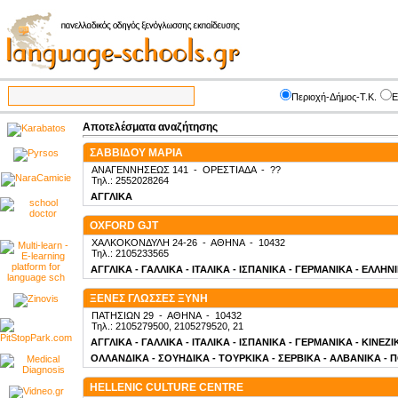
Περιοχή-Δήμος-Τ.Κ.
Ε
Αποτελέσματα αναζήτησης
ΣΑΒΒΙΔΟΥ ΜΑΡΙΑ
ΑΝΑΓΕΝΝΗΣΕΩΣ 141
-
ΟΡΕΣΤΙΑΔΑ
-
??
Τηλ.: 2552028264
ΑΓΓΛΙΚΑ
OXFORD GJT
ΧΑΛΚΟΚΟΝΔΥΛΗ 24-26
-
ΑΘΗΝΑ
-
10432
Τηλ.: 2105233565
ΑΓΓΛΙΚΑ - ΓΑΛΛΙΚΑ - ΙΤΑΛΙΚΑ - ΙΣΠΑΝΙΚΑ - ΓΕΡΜΑΝΙΚΑ - ΕΛΛΗΝ
ΞΕΝΕΣ ΓΛΩΣΣΕΣ ΞΥΝΗ
ΠΑΤΗΣΙΩΝ 29
-
ΑΘΗΝΑ
-
10432
Τηλ.: 2105279500, 2105279520, 21
ΑΓΓΛΙΚΑ - ΓΑΛΛΙΚΑ - ΙΤΑΛΙΚΑ - ΙΣΠΑΝΙΚΑ - ΓΕΡΜΑΝΙΚΑ - ΚΙΝΕΖ
ΟΛΛΑΝΔΙΚΑ - ΣΟΥΗΔΙΚΑ - ΤΟΥΡΚΙΚΑ - ΣΕΡΒΙΚΑ - ΑΛΒΑΝΙΚΑ - 
HELLENIC CULTURE CENTRE