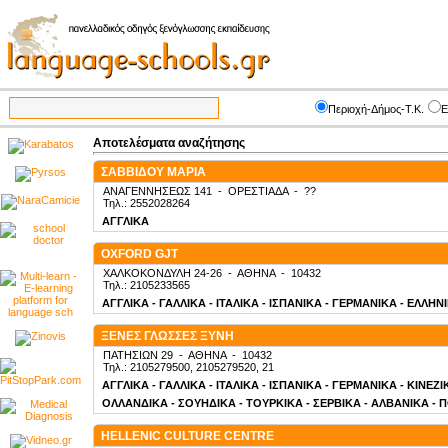
Περιοχή-Δήμος-Τ.Κ.
Ε
Αποτελέσματα αναζήτησης
ΣΑΒΒΙΔΟΥ ΜΑΡΙΑ
ΑΝΑΓΕΝΝΗΣΕΩΣ 141
-
ΟΡΕΣΤΙΑΔΑ
-
??
Τηλ.: 2552028264
ΑΓΓΛΙΚΑ
OXFORD GJT
ΧΑΛΚΟΚΟΝΔΥΛΗ 24-26
-
ΑΘΗΝΑ
-
10432
Τηλ.: 2105233565
ΑΓΓΛΙΚΑ - ΓΑΛΛΙΚΑ - ΙΤΑΛΙΚΑ - ΙΣΠΑΝΙΚΑ - ΓΕΡΜΑΝΙΚΑ - ΕΛΛΗΝ
ΞΕΝΕΣ ΓΛΩΣΣΕΣ ΞΥΝΗ
ΠΑΤΗΣΙΩΝ 29
-
ΑΘΗΝΑ
-
10432
Τηλ.: 2105279500, 2105279520, 21
ΑΓΓΛΙΚΑ - ΓΑΛΛΙΚΑ - ΙΤΑΛΙΚΑ - ΙΣΠΑΝΙΚΑ - ΓΕΡΜΑΝΙΚΑ - ΚΙΝΕΖ
ΟΛΛΑΝΔΙΚΑ - ΣΟΥΗΔΙΚΑ - ΤΟΥΡΚΙΚΑ - ΣΕΡΒΙΚΑ - ΑΛΒΑΝΙΚΑ - 
HELLENIC CULTURE CENTRE