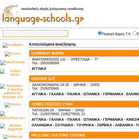
Περιοχή-Δήμος-Τ.Κ.
Ε
Αποτελέσματα αναζήτησης
ΣΑΒΒΙΔΟΥ ΜΑΡΙΑ
ΑΝΑΓΕΝΝΗΣΕΩΣ 141
-
ΟΡΕΣΤΙΑΔΑ
-
??
Τηλ.: 2552028264
ΑΓΓΛΙΚΑ
OXFORD GJT
ΧΑΛΚΟΚΟΝΔΥΛΗ 24-26
-
ΑΘΗΝΑ
-
10432
Τηλ.: 2105233565
ΑΓΓΛΙΚΑ - ΓΑΛΛΙΚΑ - ΙΤΑΛΙΚΑ - ΙΣΠΑΝΙΚΑ - ΓΕΡΜΑΝΙΚΑ - ΕΛΛΗΝ
ΞΕΝΕΣ ΓΛΩΣΣΕΣ ΞΥΝΗ
ΠΑΤΗΣΙΩΝ 29
-
ΑΘΗΝΑ
-
10432
Τηλ.: 2105279500, 2105279520, 21
ΑΓΓΛΙΚΑ - ΓΑΛΛΙΚΑ - ΙΤΑΛΙΚΑ - ΙΣΠΑΝΙΚΑ - ΓΕΡΜΑΝΙΚΑ - ΚΙΝΕΖ
ΟΛΛΑΝΔΙΚΑ - ΣΟΥΗΔΙΚΑ - ΤΟΥΡΚΙΚΑ - ΣΕΡΒΙΚΑ - ΑΛΒΑΝΙΚΑ - 
HELLENIC CULTURE CENTRE