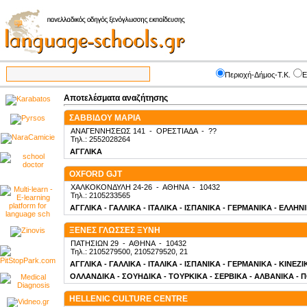
Περιοχή-Δήμος-Τ.Κ.
Ε
Αποτελέσματα αναζήτησης
ΣΑΒΒΙΔΟΥ ΜΑΡΙΑ
ΑΝΑΓΕΝΝΗΣΕΩΣ 141
-
ΟΡΕΣΤΙΑΔΑ
-
??
Τηλ.: 2552028264
ΑΓΓΛΙΚΑ
OXFORD GJT
ΧΑΛΚΟΚΟΝΔΥΛΗ 24-26
-
ΑΘΗΝΑ
-
10432
Τηλ.: 2105233565
ΑΓΓΛΙΚΑ - ΓΑΛΛΙΚΑ - ΙΤΑΛΙΚΑ - ΙΣΠΑΝΙΚΑ - ΓΕΡΜΑΝΙΚΑ - ΕΛΛΗΝ
ΞΕΝΕΣ ΓΛΩΣΣΕΣ ΞΥΝΗ
ΠΑΤΗΣΙΩΝ 29
-
ΑΘΗΝΑ
-
10432
Τηλ.: 2105279500, 2105279520, 21
ΑΓΓΛΙΚΑ - ΓΑΛΛΙΚΑ - ΙΤΑΛΙΚΑ - ΙΣΠΑΝΙΚΑ - ΓΕΡΜΑΝΙΚΑ - ΚΙΝΕΖ
ΟΛΛΑΝΔΙΚΑ - ΣΟΥΗΔΙΚΑ - ΤΟΥΡΚΙΚΑ - ΣΕΡΒΙΚΑ - ΑΛΒΑΝΙΚΑ - 
HELLENIC CULTURE CENTRE