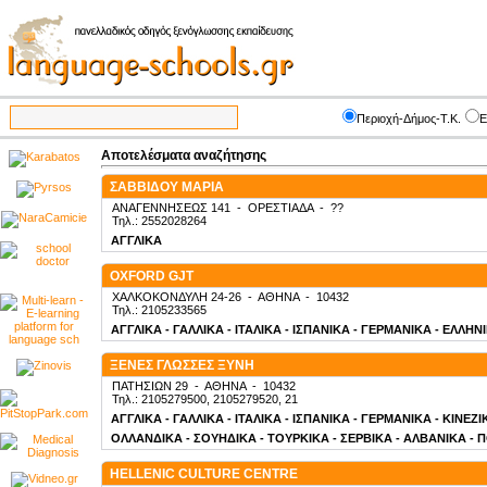
Περιοχή-Δήμος-Τ.Κ.
Ε
Αποτελέσματα αναζήτησης
ΣΑΒΒΙΔΟΥ ΜΑΡΙΑ
ΑΝΑΓΕΝΝΗΣΕΩΣ 141
-
ΟΡΕΣΤΙΑΔΑ
-
??
Τηλ.: 2552028264
ΑΓΓΛΙΚΑ
OXFORD GJT
ΧΑΛΚΟΚΟΝΔΥΛΗ 24-26
-
ΑΘΗΝΑ
-
10432
Τηλ.: 2105233565
ΑΓΓΛΙΚΑ - ΓΑΛΛΙΚΑ - ΙΤΑΛΙΚΑ - ΙΣΠΑΝΙΚΑ - ΓΕΡΜΑΝΙΚΑ - ΕΛΛΗΝ
ΞΕΝΕΣ ΓΛΩΣΣΕΣ ΞΥΝΗ
ΠΑΤΗΣΙΩΝ 29
-
ΑΘΗΝΑ
-
10432
Τηλ.: 2105279500, 2105279520, 21
ΑΓΓΛΙΚΑ - ΓΑΛΛΙΚΑ - ΙΤΑΛΙΚΑ - ΙΣΠΑΝΙΚΑ - ΓΕΡΜΑΝΙΚΑ - ΚΙΝΕΖ
ΟΛΛΑΝΔΙΚΑ - ΣΟΥΗΔΙΚΑ - ΤΟΥΡΚΙΚΑ - ΣΕΡΒΙΚΑ - ΑΛΒΑΝΙΚΑ - 
HELLENIC CULTURE CENTRE