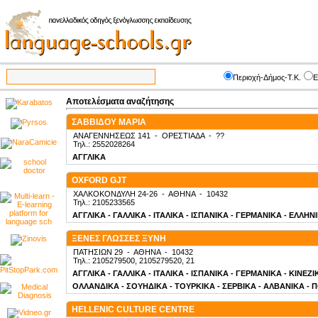
Περιοχή-Δήμος-Τ.Κ.
Ε
Αποτελέσματα αναζήτησης
ΣΑΒΒΙΔΟΥ ΜΑΡΙΑ
ΑΝΑΓΕΝΝΗΣΕΩΣ 141
-
ΟΡΕΣΤΙΑΔΑ
-
??
Τηλ.: 2552028264
ΑΓΓΛΙΚΑ
OXFORD GJT
ΧΑΛΚΟΚΟΝΔΥΛΗ 24-26
-
ΑΘΗΝΑ
-
10432
Τηλ.: 2105233565
ΑΓΓΛΙΚΑ - ΓΑΛΛΙΚΑ - ΙΤΑΛΙΚΑ - ΙΣΠΑΝΙΚΑ - ΓΕΡΜΑΝΙΚΑ - ΕΛΛΗΝ
ΞΕΝΕΣ ΓΛΩΣΣΕΣ ΞΥΝΗ
ΠΑΤΗΣΙΩΝ 29
-
ΑΘΗΝΑ
-
10432
Τηλ.: 2105279500, 2105279520, 21
ΑΓΓΛΙΚΑ - ΓΑΛΛΙΚΑ - ΙΤΑΛΙΚΑ - ΙΣΠΑΝΙΚΑ - ΓΕΡΜΑΝΙΚΑ - ΚΙΝΕΖ
ΟΛΛΑΝΔΙΚΑ - ΣΟΥΗΔΙΚΑ - ΤΟΥΡΚΙΚΑ - ΣΕΡΒΙΚΑ - ΑΛΒΑΝΙΚΑ - 
HELLENIC CULTURE CENTRE