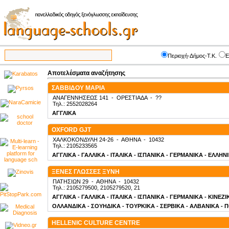
Περιοχή-Δήμος-Τ.Κ.
Ε
Αποτελέσματα αναζήτησης
ΣΑΒΒΙΔΟΥ ΜΑΡΙΑ
ΑΝΑΓΕΝΝΗΣΕΩΣ 141
-
ΟΡΕΣΤΙΑΔΑ
-
??
Τηλ.: 2552028264
ΑΓΓΛΙΚΑ
OXFORD GJT
ΧΑΛΚΟΚΟΝΔΥΛΗ 24-26
-
ΑΘΗΝΑ
-
10432
Τηλ.: 2105233565
ΑΓΓΛΙΚΑ - ΓΑΛΛΙΚΑ - ΙΤΑΛΙΚΑ - ΙΣΠΑΝΙΚΑ - ΓΕΡΜΑΝΙΚΑ - ΕΛΛΗΝ
ΞΕΝΕΣ ΓΛΩΣΣΕΣ ΞΥΝΗ
ΠΑΤΗΣΙΩΝ 29
-
ΑΘΗΝΑ
-
10432
Τηλ.: 2105279500, 2105279520, 21
ΑΓΓΛΙΚΑ - ΓΑΛΛΙΚΑ - ΙΤΑΛΙΚΑ - ΙΣΠΑΝΙΚΑ - ΓΕΡΜΑΝΙΚΑ - ΚΙΝΕΖ
ΟΛΛΑΝΔΙΚΑ - ΣΟΥΗΔΙΚΑ - ΤΟΥΡΚΙΚΑ - ΣΕΡΒΙΚΑ - ΑΛΒΑΝΙΚΑ - 
HELLENIC CULTURE CENTRE