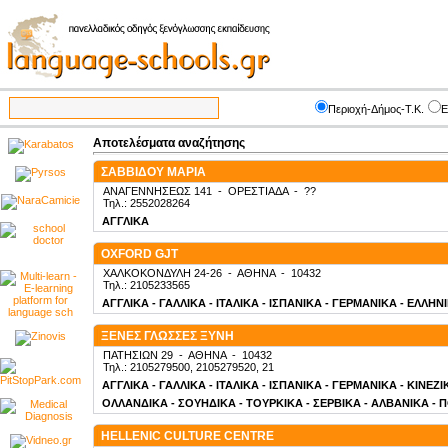
Περιοχή-Δήμος-Τ.Κ.
Ε
Αποτελέσματα αναζήτησης
ΣΑΒΒΙΔΟΥ ΜΑΡΙΑ
ΑΝΑΓΕΝΝΗΣΕΩΣ 141
-
ΟΡΕΣΤΙΑΔΑ
-
??
Τηλ.: 2552028264
ΑΓΓΛΙΚΑ
OXFORD GJT
ΧΑΛΚΟΚΟΝΔΥΛΗ 24-26
-
ΑΘΗΝΑ
-
10432
Τηλ.: 2105233565
ΑΓΓΛΙΚΑ - ΓΑΛΛΙΚΑ - ΙΤΑΛΙΚΑ - ΙΣΠΑΝΙΚΑ - ΓΕΡΜΑΝΙΚΑ - ΕΛΛΗΝ
ΞΕΝΕΣ ΓΛΩΣΣΕΣ ΞΥΝΗ
ΠΑΤΗΣΙΩΝ 29
-
ΑΘΗΝΑ
-
10432
Τηλ.: 2105279500, 2105279520, 21
ΑΓΓΛΙΚΑ - ΓΑΛΛΙΚΑ - ΙΤΑΛΙΚΑ - ΙΣΠΑΝΙΚΑ - ΓΕΡΜΑΝΙΚΑ - ΚΙΝΕΖ
ΟΛΛΑΝΔΙΚΑ - ΣΟΥΗΔΙΚΑ - ΤΟΥΡΚΙΚΑ - ΣΕΡΒΙΚΑ - ΑΛΒΑΝΙΚΑ - 
HELLENIC CULTURE CENTRE