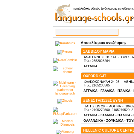
Αποτελέσματα αναζήτησης
ΣΑΒΒΙΔΟΥ ΜΑΡΙΑ
ΑΝΑΓΕΝΝΗΣΕΩΣ 141
-
ΟΡΕΣΤΙ
Τηλ.: 2552028264
ΑΓΓΛΙΚΑ
OXFORD GJT
ΧΑΛΚΟΚΟΝΔΥΛΗ 24-26
-
ΑΘΗΝ
Τηλ.: 2105233565
ΑΓΓΛΙΚΑ - ΓΑΛΛΙΚΑ - ΙΤΑΛΙΚΑ 
ΞΕΝΕΣ ΓΛΩΣΣΕΣ ΞΥΝΗ
ΠΑΤΗΣΙΩΝ 29
-
ΑΘΗΝΑ
-
1043
Τηλ.: 2105279500, 2105279520, 2
ΑΓΓΛΙΚΑ - ΓΑΛΛΙΚΑ - ΙΤΑΛΙΚΑ 
ΟΛΛΑΝΔΙΚΑ - ΣΟΥΗΔΙΚΑ - ΤΟΥΡ
HELLENIC CULTURE CENTR