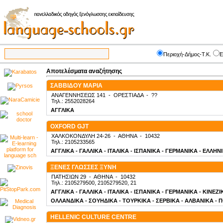
Περιοχή-Δήμος-Τ.Κ.
Ε
Αποτελέσματα αναζήτησης
ΣΑΒΒΙΔΟΥ ΜΑΡΙΑ
ΑΝΑΓΕΝΝΗΣΕΩΣ 141
-
ΟΡΕΣΤΙΑΔΑ
-
??
Τηλ.: 2552028264
ΑΓΓΛΙΚΑ
OXFORD GJT
ΧΑΛΚΟΚΟΝΔΥΛΗ 24-26
-
ΑΘΗΝΑ
-
10432
Τηλ.: 2105233565
ΑΓΓΛΙΚΑ - ΓΑΛΛΙΚΑ - ΙΤΑΛΙΚΑ - ΙΣΠΑΝΙΚΑ - ΓΕΡΜΑΝΙΚΑ - ΕΛΛΗΝ
ΞΕΝΕΣ ΓΛΩΣΣΕΣ ΞΥΝΗ
ΠΑΤΗΣΙΩΝ 29
-
ΑΘΗΝΑ
-
10432
Τηλ.: 2105279500, 2105279520, 21
ΑΓΓΛΙΚΑ - ΓΑΛΛΙΚΑ - ΙΤΑΛΙΚΑ - ΙΣΠΑΝΙΚΑ - ΓΕΡΜΑΝΙΚΑ - ΚΙΝΕΖ
ΟΛΛΑΝΔΙΚΑ - ΣΟΥΗΔΙΚΑ - ΤΟΥΡΚΙΚΑ - ΣΕΡΒΙΚΑ - ΑΛΒΑΝΙΚΑ - 
HELLENIC CULTURE CENTRE