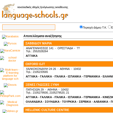
Περιοχή-Δήμος-Τ.Κ.
Ε
Αποτελέσματα αναζήτησης
ΣΑΒΒΙΔΟΥ ΜΑΡΙΑ
ΑΝΑΓΕΝΝΗΣΕΩΣ 141
-
ΟΡΕΣΤΙΑΔΑ
-
??
Τηλ.: 2552028264
ΑΓΓΛΙΚΑ
OXFORD GJT
ΧΑΛΚΟΚΟΝΔΥΛΗ 24-26
-
ΑΘΗΝΑ
-
10432
Τηλ.: 2105233565
ΑΓΓΛΙΚΑ - ΓΑΛΛΙΚΑ - ΙΤΑΛΙΚΑ - ΙΣΠΑΝΙΚΑ - ΓΕΡΜΑΝΙΚΑ - ΕΛΛΗΝ
ΞΕΝΕΣ ΓΛΩΣΣΕΣ ΞΥΝΗ
ΠΑΤΗΣΙΩΝ 29
-
ΑΘΗΝΑ
-
10432
Τηλ.: 2105279500, 2105279520, 21
ΑΓΓΛΙΚΑ - ΓΑΛΛΙΚΑ - ΙΤΑΛΙΚΑ - ΙΣΠΑΝΙΚΑ - ΓΕΡΜΑΝΙΚΑ - ΚΙΝΕΖ
ΟΛΛΑΝΔΙΚΑ - ΣΟΥΗΔΙΚΑ - ΤΟΥΡΚΙΚΑ - ΣΕΡΒΙΚΑ - ΑΛΒΑΝΙΚΑ - 
HELLENIC CULTURE CENTRE