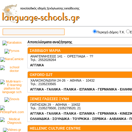
Περιοχή-Δήμος-Τ.Κ.
Ε
Αποτελέσματα αναζήτησης
ΣΑΒΒΙΔΟΥ ΜΑΡΙΑ
ΑΝΑΓΕΝΝΗΣΕΩΣ 141
-
ΟΡΕΣΤΙΑΔΑ
-
??
Τηλ.: 2552028264
ΑΓΓΛΙΚΑ
OXFORD GJT
ΧΑΛΚΟΚΟΝΔΥΛΗ 24-26
-
ΑΘΗΝΑ
-
10432
Τηλ.: 2105233565
ΑΓΓΛΙΚΑ - ΓΑΛΛΙΚΑ - ΙΤΑΛΙΚΑ - ΙΣΠΑΝΙΚΑ - ΓΕΡΜΑΝΙΚΑ - ΕΛΛΗΝ
ΞΕΝΕΣ ΓΛΩΣΣΕΣ ΞΥΝΗ
ΠΑΤΗΣΙΩΝ 29
-
ΑΘΗΝΑ
-
10432
Τηλ.: 2105279500, 2105279520, 21
ΑΓΓΛΙΚΑ - ΓΑΛΛΙΚΑ - ΙΤΑΛΙΚΑ - ΙΣΠΑΝΙΚΑ - ΓΕΡΜΑΝΙΚΑ - ΚΙΝΕΖ
ΟΛΛΑΝΔΙΚΑ - ΣΟΥΗΔΙΚΑ - ΤΟΥΡΚΙΚΑ - ΣΕΡΒΙΚΑ - ΑΛΒΑΝΙΚΑ - 
HELLENIC CULTURE CENTRE