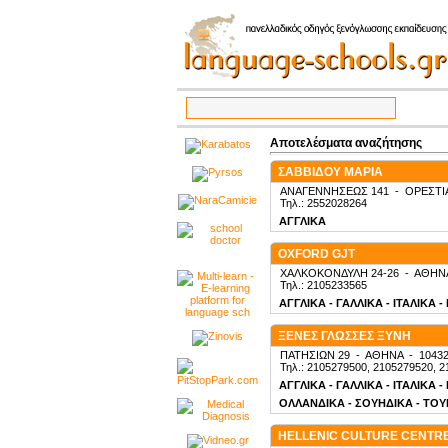
Αποτελέσματα αναζήτησης
ΣΑΒΒΙΔΟΥ ΜΑΡΙΑ
ΑΝΑΓΕΝΝΗΣΕΩΣ 141
-
ΟΡΕΣΤΙ
Τηλ.: 2552028264
ΑΓΓΛΙΚΑ
OXFORD GJT
ΧΑΛΚΟΚΟΝΔΥΛΗ 24-26
-
ΑΘΗΝ
Τηλ.: 2105233565
ΑΓΓΛΙΚΑ - ΓΑΛΛΙΚΑ - ΙΤΑΛΙΚΑ 
ΞΕΝΕΣ ΓΛΩΣΣΕΣ ΞΥΝΗ
ΠΑΤΗΣΙΩΝ 29
-
ΑΘΗΝΑ
-
1043
Τηλ.: 2105279500, 2105279520, 2
ΑΓΓΛΙΚΑ - ΓΑΛΛΙΚΑ - ΙΤΑΛΙΚΑ 
ΟΛΛΑΝΔΙΚΑ - ΣΟΥΗΔΙΚΑ - ΤΟΥΡ
HELLENIC CULTURE CENTR