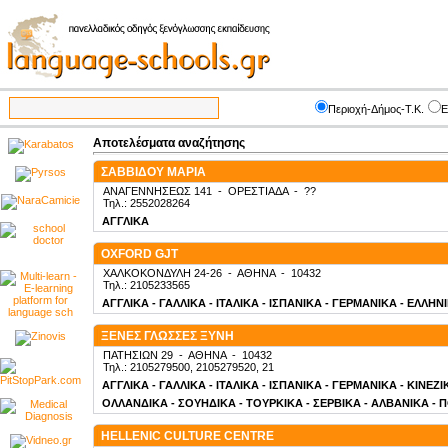
Περιοχή-Δήμος-Τ.Κ.
Ε
Αποτελέσματα αναζήτησης
ΣΑΒΒΙΔΟΥ ΜΑΡΙΑ
ΑΝΑΓΕΝΝΗΣΕΩΣ 141
-
ΟΡΕΣΤΙΑΔΑ
-
??
Τηλ.: 2552028264
ΑΓΓΛΙΚΑ
OXFORD GJT
ΧΑΛΚΟΚΟΝΔΥΛΗ 24-26
-
ΑΘΗΝΑ
-
10432
Τηλ.: 2105233565
ΑΓΓΛΙΚΑ - ΓΑΛΛΙΚΑ - ΙΤΑΛΙΚΑ - ΙΣΠΑΝΙΚΑ - ΓΕΡΜΑΝΙΚΑ - ΕΛΛΗΝ
ΞΕΝΕΣ ΓΛΩΣΣΕΣ ΞΥΝΗ
ΠΑΤΗΣΙΩΝ 29
-
ΑΘΗΝΑ
-
10432
Τηλ.: 2105279500, 2105279520, 21
ΑΓΓΛΙΚΑ - ΓΑΛΛΙΚΑ - ΙΤΑΛΙΚΑ - ΙΣΠΑΝΙΚΑ - ΓΕΡΜΑΝΙΚΑ - ΚΙΝΕΖ
ΟΛΛΑΝΔΙΚΑ - ΣΟΥΗΔΙΚΑ - ΤΟΥΡΚΙΚΑ - ΣΕΡΒΙΚΑ - ΑΛΒΑΝΙΚΑ - 
HELLENIC CULTURE CENTRE