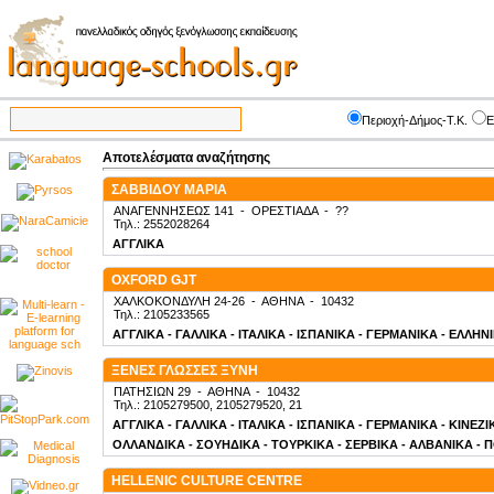
Περιοχή-Δήμος-Τ.Κ.
Ε
Αποτελέσματα αναζήτησης
ΣΑΒΒΙΔΟΥ ΜΑΡΙΑ
ΑΝΑΓΕΝΝΗΣΕΩΣ 141
-
ΟΡΕΣΤΙΑΔΑ
-
??
Τηλ.: 2552028264
ΑΓΓΛΙΚΑ
OXFORD GJT
ΧΑΛΚΟΚΟΝΔΥΛΗ 24-26
-
ΑΘΗΝΑ
-
10432
Τηλ.: 2105233565
ΑΓΓΛΙΚΑ - ΓΑΛΛΙΚΑ - ΙΤΑΛΙΚΑ - ΙΣΠΑΝΙΚΑ - ΓΕΡΜΑΝΙΚΑ - ΕΛΛΗΝ
ΞΕΝΕΣ ΓΛΩΣΣΕΣ ΞΥΝΗ
ΠΑΤΗΣΙΩΝ 29
-
ΑΘΗΝΑ
-
10432
Τηλ.: 2105279500, 2105279520, 21
ΑΓΓΛΙΚΑ - ΓΑΛΛΙΚΑ - ΙΤΑΛΙΚΑ - ΙΣΠΑΝΙΚΑ - ΓΕΡΜΑΝΙΚΑ - ΚΙΝΕΖ
ΟΛΛΑΝΔΙΚΑ - ΣΟΥΗΔΙΚΑ - ΤΟΥΡΚΙΚΑ - ΣΕΡΒΙΚΑ - ΑΛΒΑΝΙΚΑ - 
HELLENIC CULTURE CENTRE