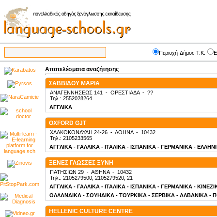
Περιοχή-Δήμος-Τ.Κ.
Ε
Αποτελέσματα αναζήτησης
ΣΑΒΒΙΔΟΥ ΜΑΡΙΑ
ΑΝΑΓΕΝΝΗΣΕΩΣ 141
-
ΟΡΕΣΤΙΑΔΑ
-
??
Τηλ.: 2552028264
ΑΓΓΛΙΚΑ
OXFORD GJT
ΧΑΛΚΟΚΟΝΔΥΛΗ 24-26
-
ΑΘΗΝΑ
-
10432
Τηλ.: 2105233565
ΑΓΓΛΙΚΑ - ΓΑΛΛΙΚΑ - ΙΤΑΛΙΚΑ - ΙΣΠΑΝΙΚΑ - ΓΕΡΜΑΝΙΚΑ - ΕΛΛΗΝ
ΞΕΝΕΣ ΓΛΩΣΣΕΣ ΞΥΝΗ
ΠΑΤΗΣΙΩΝ 29
-
ΑΘΗΝΑ
-
10432
Τηλ.: 2105279500, 2105279520, 21
ΑΓΓΛΙΚΑ - ΓΑΛΛΙΚΑ - ΙΤΑΛΙΚΑ - ΙΣΠΑΝΙΚΑ - ΓΕΡΜΑΝΙΚΑ - ΚΙΝΕΖ
ΟΛΛΑΝΔΙΚΑ - ΣΟΥΗΔΙΚΑ - ΤΟΥΡΚΙΚΑ - ΣΕΡΒΙΚΑ - ΑΛΒΑΝΙΚΑ - 
HELLENIC CULTURE CENTRE